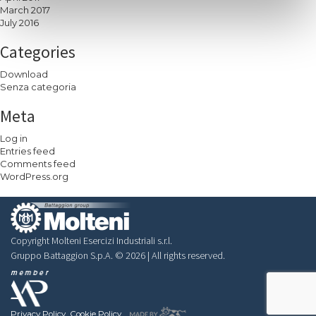
March 2017
con altre informazioni che hai fornito loro o che hanno
July 2016
raccolto dal tuo utilizzo dei loro servizi.
Categories
Download
Senza categoria
Meta
Log in
Entries feed
Comments feed
WordPress.org
Copyright Molteni Esercizi Industriali s.r.l.
Gruppo Battaggion S.p.A. © 2026 | All rights reserved.
Privacy Policy
Cookie Policy