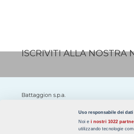
ISCRIVITI ALLA NOSTRA
Battaggion s.p.a.
24125 BERGAMO-ITALY
Viale Pirovano, 6/N
Uso responsabile dei dati
Registro Imprese Bergamo
Noi e
i nostri 1022 partne
Part. IVA e Cod. Fiscale 00228010161
utilizzando tecnologie com