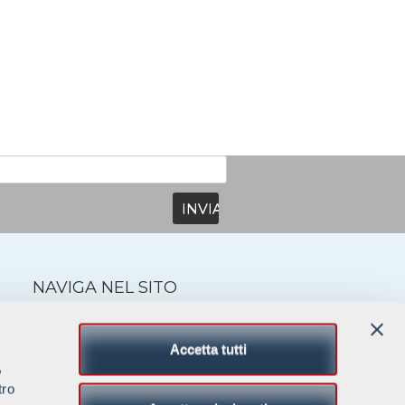
NAVIGA NEL SITO
Home
Molteni
Accetta tutti
Prodotti
,
Impianti completi
Il gruppo
tro
News