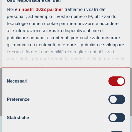
Uso responsabile dei dati
Noi e
i nostri 1022 partner
trattiamo i vostri dati
personali, ad esempio il vostro numero IP, utilizzando
tecnologie come i cookie per memorizzare e accedere
alle informazioni sul vostro dispositivo al fine di
pubblicare annunci e contenuti personalizzati, misurare
gli annunci e i contenuti, ricercare il pubblico e sviluppare
i servizi. Avete la possibilità di scegliere chi utilizza i
TORNA ALLE NEWS
vostri dati e per quali scopi. Le vostre scelte in materia di
privacy sono applicabili solo su questa proprietà digitale
ISCRIVITI ALLA NOSTRA
in cui avete effettuato le vostre scelte. È possibile
Selezione
NEWSLETTER
modificare o revocare il proprio consenso in qualsiasi
Necessari
del
momento dalla Dichiarazione sui cookie o facendo clic
consenso
sull'icona di attivazione della privacy.
Preferenze
Con il tuo consenso, vorremmo anche:
raccogliere informazioni sulla tua posizione
Statistiche
geografica, con un'approssimazione di qualche
Battaggion s.p.a.
metro,