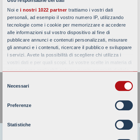
Uso responsabile dei dati
Noi e
i nostri 1022 partner
trattiamo i vostri dati
personali, ad esempio il vostro numero IP, utilizzando
tecnologie come i cookie per memorizzare e accedere
alle informazioni sul vostro dispositivo al fine di
pubblicare annunci e contenuti personalizzati, misurare
gli annunci e i contenuti, ricercare il pubblico e sviluppare
i servizi. Avete la possibilità di scegliere chi utilizza i
TORNA ALLE NEWS
vostri dati e per quali scopi. Le vostre scelte in materia di
privacy sono applicabili solo su questa proprietà digitale
ISCRIVITI ALLA NOSTRA
in cui avete effettuato le vostre scelte. È possibile
Selezione
NEWSLETTER
modificare o revocare il proprio consenso in qualsiasi
Necessari
del
momento dalla Dichiarazione sui cookie o facendo clic
consenso
sull'icona di attivazione della privacy.
Preferenze
Con il tuo consenso, vorremmo anche:
raccogliere informazioni sulla tua posizione
Statistiche
geografica, con un'approssimazione di qualche
Battaggion s.p.a.
metro,