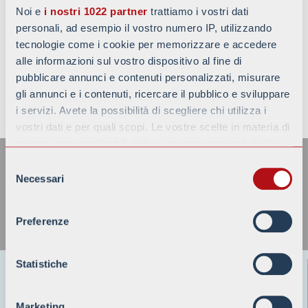
Noi e
i nostri 1022 partner
trattiamo i vostri dati
personali, ad esempio il vostro numero IP, utilizzando
tecnologie come i cookie per memorizzare e accedere
alle informazioni sul vostro dispositivo al fine di
pubblicare annunci e contenuti personalizzati, misurare
gli annunci e i contenuti, ricercare il pubblico e sviluppare
TORNA ALLE NEWS
i servizi. Avete la possibilità di scegliere chi utilizza i
vostri dati e per quali scopi. Le vostre scelte in materia di
ISCRIVITI ALLA NOSTRA
privacy sono applicabili solo su questa proprietà digitale
NEWSLETTER
in cui avete effettuato le vostre scelte. È possibile
Selezione
modificare o revocare il proprio consenso in qualsiasi
Necessari
del
momento dalla Dichiarazione sui cookie o facendo clic
consenso
sull'icona di attivazione della privacy.
Preferenze
Con il tuo consenso, vorremmo anche:
raccogliere informazioni sulla tua posizione
Statistiche
Battaggion s.p.a.
geografica, con un'approssimazione di qualche
24125 BERGAMO-ITALY
metro,
Marketing
Viale Pirovano, 6/N