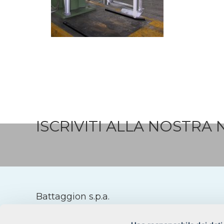
ISCRIVITI ALLA NOSTRA
Battaggion s.p.a.
24125 BERGAMO-ITALY
Viale Pirovano, 6/N