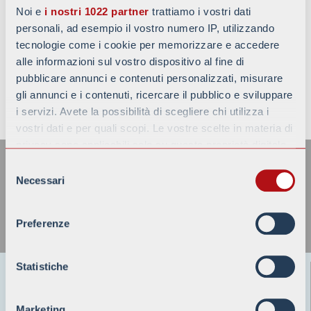
Noi e
i nostri 1022 partner
trattiamo i vostri dati
personali, ad esempio il vostro numero IP, utilizzando
tecnologie come i cookie per memorizzare e accedere
alle informazioni sul vostro dispositivo al fine di
pubblicare annunci e contenuti personalizzati, misurare
gli annunci e i contenuti, ricercare il pubblico e sviluppare
TORNA ALLE NEWS
i servizi. Avete la possibilità di scegliere chi utilizza i
vostri dati e per quali scopi. Le vostre scelte in materia di
ISCRIVITI ALLA NOSTRA
privacy sono applicabili solo su questa proprietà digitale
NEWSLETTER
in cui avete effettuato le vostre scelte. È possibile
Selezione
modificare o revocare il proprio consenso in qualsiasi
Necessari
del
momento dalla Dichiarazione sui cookie o facendo clic
consenso
sull'icona di attivazione della privacy.
Preferenze
Con il tuo consenso, vorremmo anche:
raccogliere informazioni sulla tua posizione
Statistiche
Battaggion s.p.a.
geografica, con un'approssimazione di qualche
24125 BERGAMO-ITALY
metro,
Marketing
Viale Pirovano, 6/N