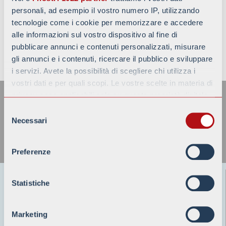
personali, ad esempio il vostro numero IP, utilizzando
tecnologie come i cookie per memorizzare e accedere
alle informazioni sul vostro dispositivo al fine di
pubblicare annunci e contenuti personalizzati, misurare
gli annunci e i contenuti, ricercare il pubblico e sviluppare
TORNA ALLE NEWS
i servizi. Avete la possibilità di scegliere chi utilizza i
ISCRIVITI ALLA NOSTRA
vostri dati e per quali scopi. Le vostre scelte in materia di
NEWSLETTER
privacy sono applicabili solo su questa proprietà digitale
in cui avete effettuato le vostre scelte. È possibile
Selezione
modificare o revocare il proprio consenso in qualsiasi
Necessari
del
momento dalla Dichiarazione sui cookie o facendo clic
consenso
sull'icona di attivazione della privacy.
Preferenze
Con il tuo consenso, vorremmo anche:
Battaggion s.p.a.
raccogliere informazioni sulla tua posizione
Statistiche
geografica, con un'approssimazione di qualche
24125 BERGAMO-ITALY
Viale Pirovano, 6/N
metro,
Marketing
Identificare il tuo dispositivo, scansionandolo
Registro Imprese Bergamo