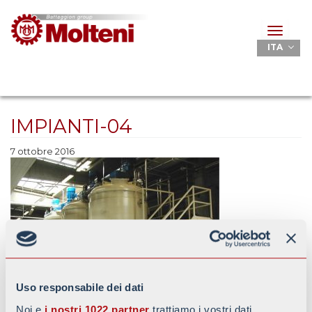
Toggle
navigat
ITA
IMPIANTI-04
7 ottobre 2016
Uso responsabile dei dati
Noi e
i nostri 1022 partner
trattiamo i vostri dati