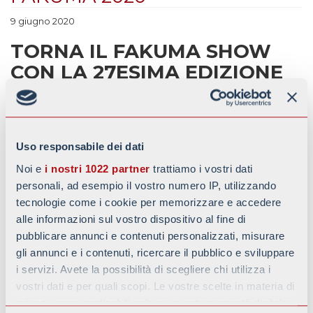
9 giugno 2020
TORNA IL FAKUMA SHOW
CON LA 27ESIMA EDIZIONE
Dal 13 al 17 Ottobre torna la fiera
Fakuma
2020 al Friedrichshafen
Exhibitioin Centre.
Uso responsabile dei dati
Ci Saremo anche noi alla più importante fiera in Europa per le tecnologie
Noi e
i nostri 1022 partner
trattiamo i vostri dati
impiegate nella lavorazione delle materie plastiche. Il gruppo
personali, ad esempio il vostro numero IP, utilizzando
Battaggion
sarà tra i 1900 exhibitors internazionali presenti allo Show,
tecnologie come i cookie per memorizzare e accedere
con il suo stand dedicato al settore materie plastiche di
Valtorta
.
alle informazioni sul vostro dispositivo al fine di
Saremo pronti a presentare ai visitatori le migliori tecnologie per la
pubblicare annunci e contenuti personalizzati, misurare
miscelazione di polveri e granuli, proponendo soluzioni adeguate ad
gli annunci e i contenuti, ricercare il pubblico e sviluppare
ogni richiesta specifica. Al nostro stand sarete accolti dai nostri esperti
i servizi. Avete la possibilità di scegliere chi utilizza i
che risponderanno ad ogni domanda e vi mostreranno alcuni dei nostri
vostri dati e per quali scopi. Le vostre scelte in materia di
modelli presenti in fiera.
privacy sono applicabili solo su questa proprietà digitale
Il Gruppo Battaggion trova sempre la soluzione ideale per ogni tipo di